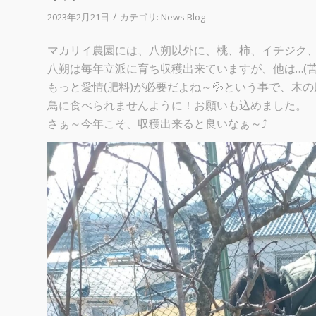
/
2023年2月21日
カテゴリ:
News Blog
マカリイ農園には、八朔以外に、桃、柿、イチジク
八朔は毎年立派に育ち収穫出来ていますが、他は…(苦
もっと愛情(肥料)が必要だよね～💦という事で、木
鳥に食べられませんように！お願いも込めました。
さぁ～今年こそ、収穫出来ると良いなぁ～⤴️