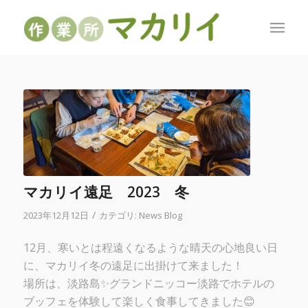
マカリイ遠足 2023 冬
/
2023年12月12日
カテゴリ:
News Blog
12月、寒いとは程遠くなるような晴天の心地良い日
に、マカリイ冬の遠足に出掛けて来ました！
場所は、淡路島✨グランドニッコー淡路でホテルの
ブッフェを体験して楽しく食事してきました😊